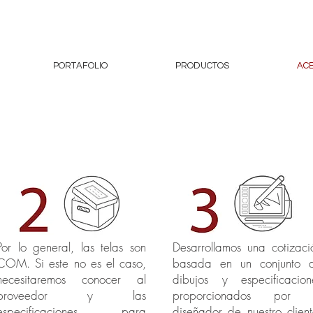
PORTAFOLIO
PRODUCTOS
AC
Por lo general, las telas son
Desarrollamos una cotizaci
COM. Si este no es el caso,
basada en un conjunto 
necesitaremos conocer al
dibujos y especificacion
proveedor y las
proporcionados por 
especificaciones para
diseñador de nuestro client