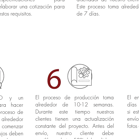
elaborar una cotización para
Este proceso toma alreded
estos requisitos.
de 7 días.
El proceso de producción toma
El e
 PO y un
alrededor de 10-12 semanas.
días 
ara hacer
Durante este tiempo nuestros
si e
proceso de
clientes tienen una actualización
enví
 alrededor
constante del proyecto. Antes del
fotos
e comenzar
envío, nuestro cliente debe
bujos deben