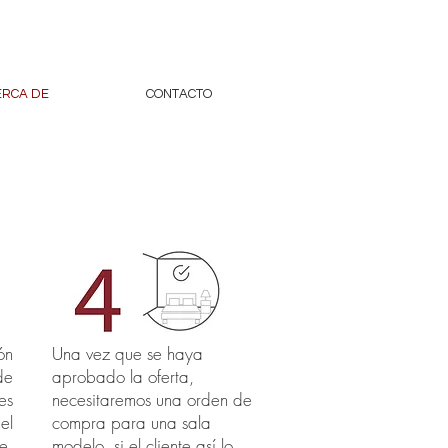
ERCA DE
CONTACTO
ón
Una vez que se haya
de
aprobado la oferta,
es
necesitaremos una orden de
el
compra para una sala
e.
modelo, si el cliente así lo